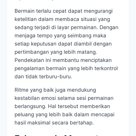
Bermain terlalu cepat dapat mengurangi
ketelitian dalam membaca situasi yang
sedang terjadi di layar permainan. Dengan
menjaga tempo yang seimbang maka
setiap keputusan dapat diambil dengan
pertimbangan yang lebih matang.
Pendekatan ini membantu menciptakan
pengalaman bermain yang lebih terkontrol
dan tidak terburu-buru.
Ritme yang baik juga mendukung
kestabilan emosi selama sesi permainan
berlangsung. Hal tersebut memberikan
peluang yang lebih baik dalam mencapai
hasil maksimal secara bertahap.