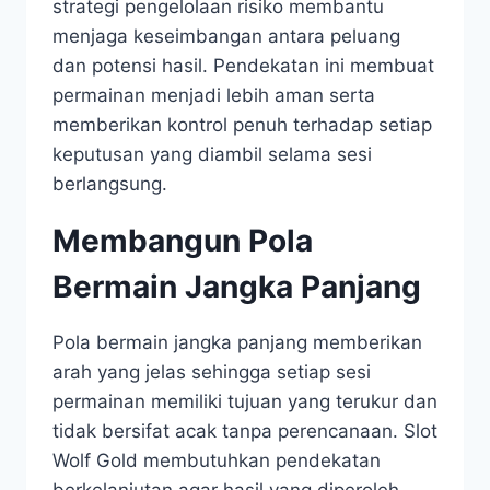
strategi pengelolaan risiko membantu
menjaga keseimbangan antara peluang
dan potensi hasil. Pendekatan ini membuat
permainan menjadi lebih aman serta
memberikan kontrol penuh terhadap setiap
keputusan yang diambil selama sesi
berlangsung.
Membangun Pola
Bermain Jangka Panjang
Pola bermain jangka panjang memberikan
arah yang jelas sehingga setiap sesi
permainan memiliki tujuan yang terukur dan
tidak bersifat acak tanpa perencanaan. Slot
Wolf Gold membutuhkan pendekatan
berkelanjutan agar hasil yang diperoleh