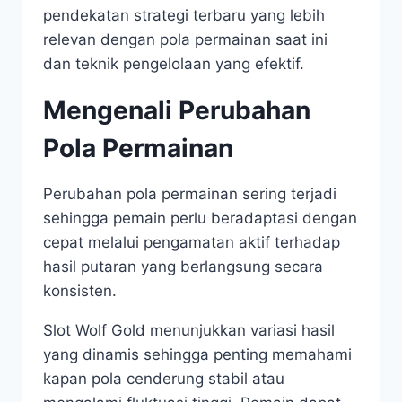
pendekatan strategi terbaru yang lebih
relevan dengan pola permainan saat ini
dan teknik pengelolaan yang efektif.
Mengenali Perubahan
Pola Permainan
Perubahan pola permainan sering terjadi
sehingga pemain perlu beradaptasi dengan
cepat melalui pengamatan aktif terhadap
hasil putaran yang berlangsung secara
konsisten.
Slot Wolf Gold menunjukkan variasi hasil
yang dinamis sehingga penting memahami
kapan pola cenderung stabil atau