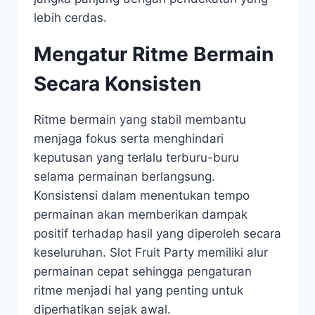
lebih cerdas.
Mengatur Ritme Bermain
Secara Konsisten
Ritme bermain yang stabil membantu
menjaga fokus serta menghindari
keputusan yang terlalu terburu-buru
selama permainan berlangsung.
Konsistensi dalam menentukan tempo
permainan akan memberikan dampak
positif terhadap hasil yang diperoleh secara
keseluruhan. Slot Fruit Party memiliki alur
permainan cepat sehingga pengaturan
ritme menjadi hal yang penting untuk
diperhatikan sejak awal.