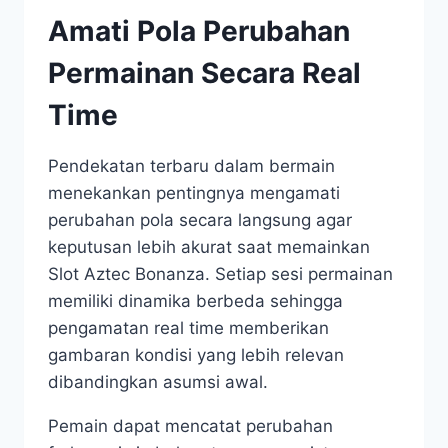
Amati Pola Perubahan
Permainan Secara Real
Time
Pendekatan terbaru dalam bermain
menekankan pentingnya mengamati
perubahan pola secara langsung agar
keputusan lebih akurat saat memainkan
Slot Aztec Bonanza. Setiap sesi permainan
memiliki dinamika berbeda sehingga
pengamatan real time memberikan
gambaran kondisi yang lebih relevan
dibandingkan asumsi awal.
Pemain dapat mencatat perubahan