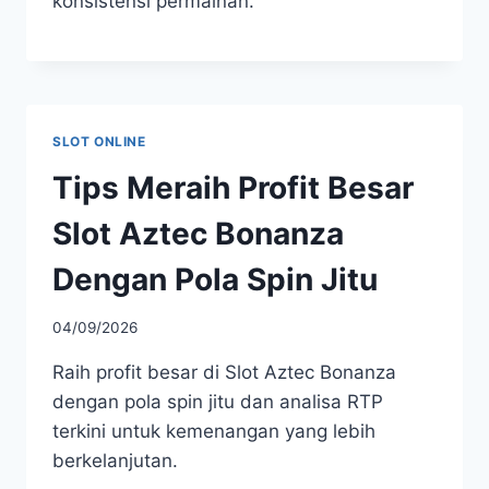
konsistensi permainan.
SLOT ONLINE
Tips Meraih Profit Besar
Slot Aztec Bonanza
Dengan Pola Spin Jitu
04/09/2026
Raih profit besar di Slot Aztec Bonanza
dengan pola spin jitu dan analisa RTP
terkini untuk kemenangan yang lebih
berkelanjutan.