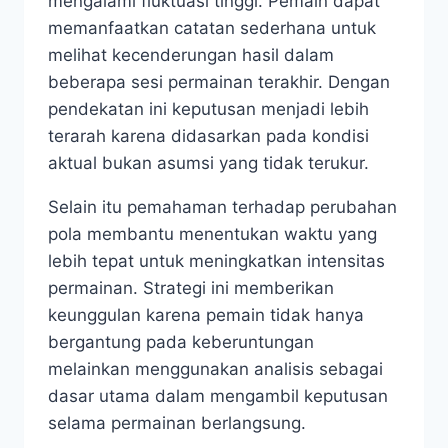
mengalami fluktuasi tinggi. Pemain dapat
memanfaatkan catatan sederhana untuk
melihat kecenderungan hasil dalam
beberapa sesi permainan terakhir. Dengan
pendekatan ini keputusan menjadi lebih
terarah karena didasarkan pada kondisi
aktual bukan asumsi yang tidak terukur.
Selain itu pemahaman terhadap perubahan
pola membantu menentukan waktu yang
lebih tepat untuk meningkatkan intensitas
permainan. Strategi ini memberikan
keunggulan karena pemain tidak hanya
bergantung pada keberuntungan
melainkan menggunakan analisis sebagai
dasar utama dalam mengambil keputusan
selama permainan berlangsung.