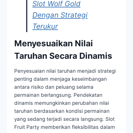
Slot Wolf Gold
Dengan Strategi
Terukur
Menyesuaikan Nilai
Taruhan Secara Dinamis
Penyesuaian nilai taruhan menjadi strategi
penting dalam menjaga keseimbangan
antara risiko dan peluang selama
permainan berlangsung. Pendekatan
dinamis memungkinkan perubahan nilai
taruhan berdasarkan kondisi permainan
yang sedang terjadi secara langsung. Slot
Fruit Party memberikan fleksibilitas dalam