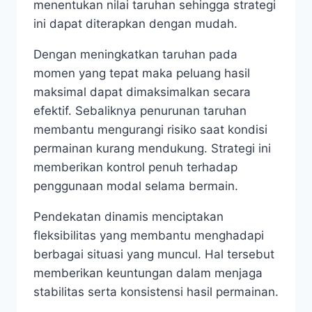
menentukan nilai taruhan sehingga strategi
ini dapat diterapkan dengan mudah.
Dengan meningkatkan taruhan pada
momen yang tepat maka peluang hasil
maksimal dapat dimaksimalkan secara
efektif. Sebaliknya penurunan taruhan
membantu mengurangi risiko saat kondisi
permainan kurang mendukung. Strategi ini
memberikan kontrol penuh terhadap
penggunaan modal selama bermain.
Pendekatan dinamis menciptakan
fleksibilitas yang membantu menghadapi
berbagai situasi yang muncul. Hal tersebut
memberikan keuntungan dalam menjaga
stabilitas serta konsistensi hasil permainan.