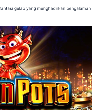
fantasi gelap yang menghadirkan pengalaman