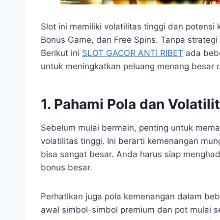
Slot ini memiliki volatilitas tinggi dan potens
Bonus Game, dan Free Spins. Tanpa strategi y
Berikut ini
SLOT GACOR ANTI RIBET
ada bebe
untuk meningkatkan peluang menang besar 
1. Pahami Pola dan Volatil
Sebelum mulai bermain, penting untuk mem
volatilitas tinggi. Ini berarti kemenangan mungk
bisa sangat besar. Anda harus siap mengha
bonus besar.
Perhatikan juga pola kemenangan dalam beb
awal simbol-simbol premium dan pot mulai se