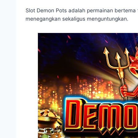
h
a
e
e
k
i
h
a
c
s
l
y
n
a
Slot Demon Pots adalah permainan bertema 
t
e
s
e
p
e
r
menegangkan sekaligus menguntungkan.
s
b
e
g
e
e
A
o
n
r
p
o
g
a
p
k
e
m
r