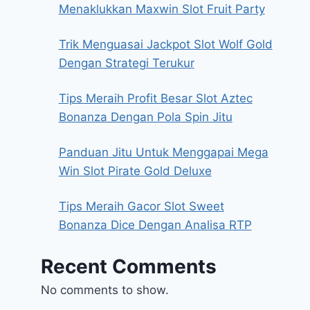
Menaklukkan Maxwin Slot Fruit Party
Trik Menguasai Jackpot Slot Wolf Gold
Dengan Strategi Terukur
Tips Meraih Profit Besar Slot Aztec
Bonanza Dengan Pola Spin Jitu
Panduan Jitu Untuk Menggapai Mega
Win Slot Pirate Gold Deluxe
Tips Meraih Gacor Slot Sweet
Bonanza Dice Dengan Analisa RTP
Recent Comments
No comments to show.