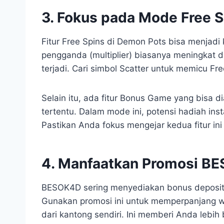
3. Fokus pada Mode Free 
Fitur Free Spins di Demon Pots bisa menjad
pengganda (multiplier) biasanya meningkat 
terjadi. Cari simbol Scatter untuk memicu F
Selain itu, ada fitur Bonus Game yang bisa d
tertentu. Dalam mode ini, potensi hadiah inst
Pastikan Anda fokus mengejar kedua fitur i
4. Manfaatkan Promosi B
BESOK4D sering menyediakan bonus deposit, 
Gunakan promosi ini untuk memperpanjang 
dari kantong sendiri. Ini memberi Anda lebi