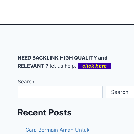
NEED BACKLINK HIGH QUALITY and
RELEVANT ?
let us help.
click here
Search
Search
Recent Posts
Cara Bermain Aman Untuk