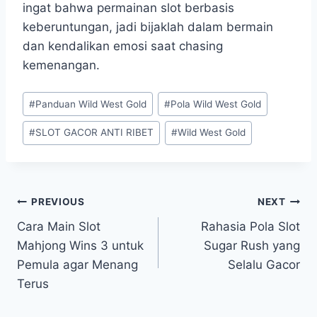
ingat bahwa permainan slot berbasis
keberuntungan, jadi bijaklah dalam bermain
dan kendalikan emosi saat chasing
kemenangan.
Post
#
Panduan Wild West Gold
#
Pola Wild West Gold
Tags:
#
SLOT GACOR ANTI RIBET
#
Wild West Gold
Post
PREVIOUS
NEXT
Cara Main Slot
Rahasia Pola Slot
navigation
Mahjong Wins 3 untuk
Sugar Rush yang
Pemula agar Menang
Selalu Gacor
Terus