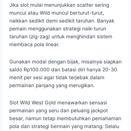
Jika slot mulai menunjukkan scatter sering
muncul atau Wild muncul berturut-turut,
naikkan sedikit demi sedikit taruhan. Banyak
pemain menggunakan strategi naik-turun
taruhan (zig-zag) untuk menghindari sistem
membaca pola linear.
Gunakan modal dengan bijak, misalnya siapkan
saldo Rp100.000 dan batasi diri hanya 20-30
menit per sesi agar tidak terjebak dalam
permainan panjang yang merugikan.
Slot Wild West Gold menawarkan sensasi
permainan yang seru dan peluang jackpot
besar, namun tetap membutuhkan pemahaman
pola dan strategi bermain yang matang. Selalu