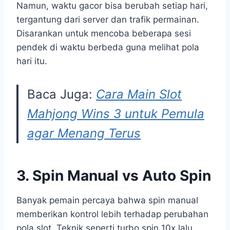
Namun, waktu gacor bisa berubah setiap hari,
tergantung dari server dan trafik permainan.
Disarankan untuk mencoba beberapa sesi
pendek di waktu berbeda guna melihat pola
hari itu.
Baca Juga:
Cara Main Slot
Mahjong Wins 3 untuk Pemula
agar Menang Terus
3. Spin Manual vs Auto Spin
Banyak pemain percaya bahwa spin manual
memberikan kontrol lebih terhadap perubahan
pola slot. Teknik seperti turbo spin 10x lalu