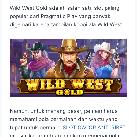
h
a
e
e
k
i
h
a
c
s
l
y
n
a
Wild West Gold adalah salah satu slot paling
t
e
s
e
p
e
r
populer dari Pragmatic Play yang banyak
s
b
e
g
e
e
digemari karena tampilan koboi ala Wild West.
A
o
n
r
p
o
g
a
p
k
e
m
r
Namun, untuk menang besar, pemain harus
memahami pola permainan dan waktu yang
tepat untuk bermain.
SLOT GACOR ANTI RIBET
menyajikan panduan lengkap mengenai pola