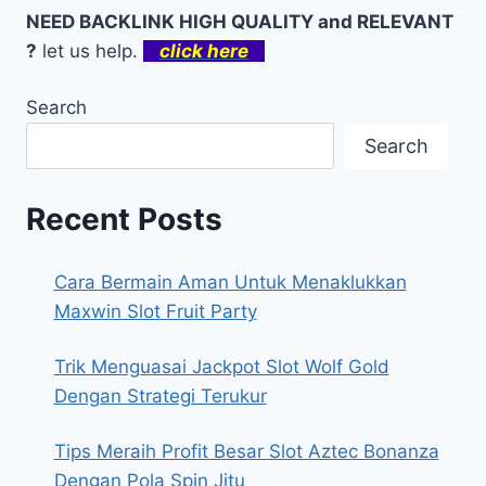
NEED BACKLINK HIGH QUALITY and RELEVANT
?
let us help.
click here
Search
Search
Recent Posts
Cara Bermain Aman Untuk Menaklukkan
Maxwin Slot Fruit Party
Trik Menguasai Jackpot Slot Wolf Gold
Dengan Strategi Terukur
Tips Meraih Profit Besar Slot Aztec Bonanza
Dengan Pola Spin Jitu