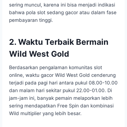
sering muncul, karena ini bisa menjadi indikasi
bahwa pola slot sedang gacor atau dalam fase
pembayaran tinggi.
2. Waktu Terbaik Bermain
Wild West Gold
Berdasarkan pengalaman komunitas slot
online, waktu gacor Wild West Gold cenderung
terjadi pada pagi hari antara pukul 08.00-10.00
dan malam hari sekitar pukul 22.00-01.00. Di
jam-jam ini, banyak pemain melaporkan lebih
sering mendapatkan Free Spin dan kombinasi
Wild multiplier yang lebih besar.