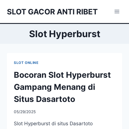
Skip
SLOT GACOR ANTI RIBET
to
content
Slot Hyperburst
SLOT ONLINE
Bocoran Slot Hyperburst
Gampang Menang di
Situs Dasartoto
05/29/2025
Slot Hyperburst di situs Dasartoto