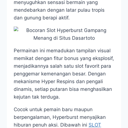
menyuguhkan sensasi bermain yang
mendebarkan dengan latar pulau tropis
dan gunung berapi aktif.
Permainan ini memadukan tampilan visual
memikat dengan fitur bonus yang eksplosif,
menjadikannya salah satu slot favorit para
penggemar kemenangan besar. Dengan
mekanisme Hyper Respins dan pengali
dinamis, setiap putaran bisa menghasilkan
kejutan tak terduga.
Cocok untuk pemain baru maupun
berpengalaman, Hyperburst menyajikan
hiburan penuh aksi. Dibawah ini
SLOT