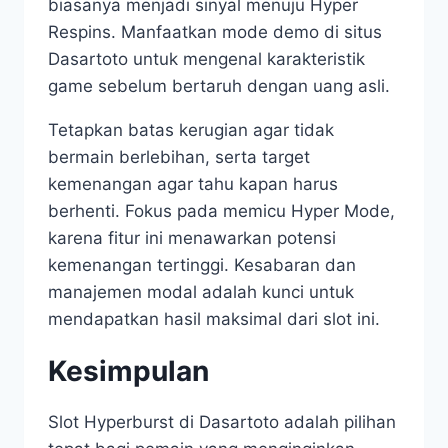
biasanya menjadi sinyal menuju Hyper
Respins. Manfaatkan mode demo di situs
Dasartoto untuk mengenal karakteristik
game sebelum bertaruh dengan uang asli.
Tetapkan batas kerugian agar tidak
bermain berlebihan, serta target
kemenangan agar tahu kapan harus
berhenti. Fokus pada memicu Hyper Mode,
karena fitur ini menawarkan potensi
kemenangan tertinggi. Kesabaran dan
manajemen modal adalah kunci untuk
mendapatkan hasil maksimal dari slot ini.
Kesimpulan
Slot Hyperburst di Dasartoto adalah pilihan