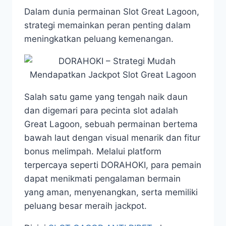
Dalam dunia permainan Slot Great Lagoon,
strategi memainkan peran penting dalam
meningkatkan peluang kemenangan.
Salah satu game yang tengah naik daun
dan digemari para pecinta slot adalah
Great Lagoon, sebuah permainan bertema
bawah laut dengan visual menarik dan fitur
bonus melimpah. Melalui platform
terpercaya seperti DORAHOKI, para pemain
dapat menikmati pengalaman bermain
yang aman, menyenangkan, serta memiliki
peluang besar meraih jackpot.