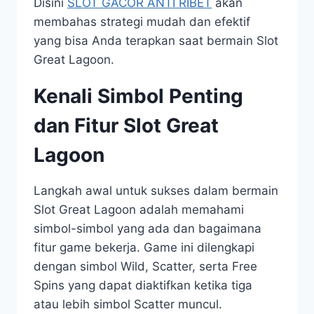
Disini
SLOT GACOR ANTI RIBET
akan
membahas strategi mudah dan efektif
yang bisa Anda terapkan saat bermain Slot
Great Lagoon.
Kenali Simbol Penting
dan Fitur Slot Great
Lagoon
Langkah awal untuk sukses dalam bermain
Slot Great Lagoon adalah memahami
simbol-simbol yang ada dan bagaimana
fitur game bekerja. Game ini dilengkapi
dengan simbol Wild, Scatter, serta Free
Spins yang dapat diaktifkan ketika tiga
atau lebih simbol Scatter muncul.