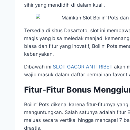
sihir yang mendidih di dalam kuali.
Tersedia di situs Dasartoto, slot ini memba
magis yang bisa meledak menjadi kemenangan
biasa dan fitur yang inovatif, Boilin’ Pots 
kebanyakan.
Dibawah ini
SLOT GACOR ANTI RIBET
akan me
wajib masuk dalam daftar permainan favorit
Fitur-Fitur Bonus Menggiu
Boilin’ Pots dikenal karena fitur-fiturnya yan
menguntungkan. Salah satunya adalah fitur
meluas secara vertikal hingga mencapai 7 b
drastis.