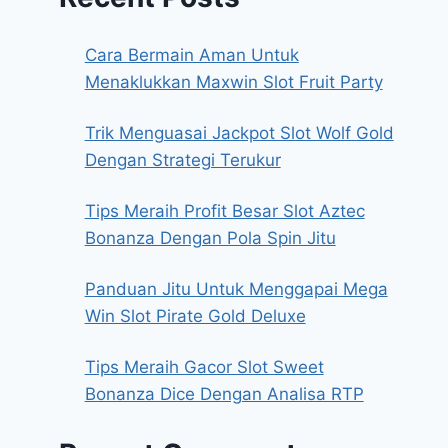
Cara Bermain Aman Untuk
Menaklukkan Maxwin Slot Fruit Party
Trik Menguasai Jackpot Slot Wolf Gold
Dengan Strategi Terukur
Tips Meraih Profit Besar Slot Aztec
Bonanza Dengan Pola Spin Jitu
Panduan Jitu Untuk Menggapai Mega
Win Slot Pirate Gold Deluxe
Tips Meraih Gacor Slot Sweet
Bonanza Dice Dengan Analisa RTP