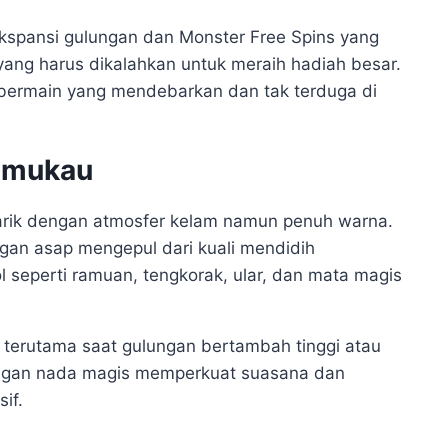
kspansi gulungan dan Monster Free Spins yang
ang harus dikalahkan untuk meraih hadiah besar.
si bermain yang mendebarkan dan tak terduga di
Memukau
enarik dengan atmosfer kelam namun penuh warna.
ngan asap mengepul dari kuali mendidih
 seperti ramuan, tengkorak, ular, dan mata magis
, terutama saat gulungan bertambah tinggi atau
dengan nada magis memperkuat suasana dan
if.