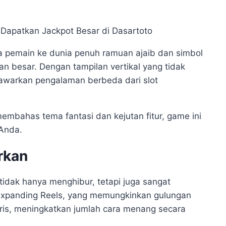
wa pemain ke dunia penuh ramuan ajaib dan simbol
 besar. Dengan tampilan vertikal yang tidak
menawarkan pengalaman berbeda dari slot
mbahas tema fantasi dan kejutan fitur, game ini
 Anda.
rkan
g tidak hanya menghibur, tetapi juga sangat
 Expanding Reels, yang memungkinkan gulungan
aris, meningkatkan jumlah cara menang secara