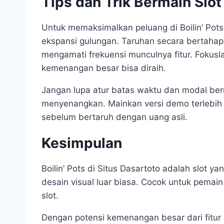
Tips dan Trik Bermain Slot
Untuk memaksimalkan peluang di Boilin’ Pot
ekspansi gulungan. Taruhan secara bertahap s
mengamati frekuensi munculnya fitur. Fokusl
kemenangan besar bisa diraih.
Jangan lupa atur batas waktu dan modal be
menyenangkan. Mainkan versi demo terlebih
sebelum bertaruh dengan uang asli.
Kesimpulan
Boilin’ Pots di Situs Dasartoto adalah slot y
desain visual luar biasa. Cocok untuk pema
slot.
Dengan potensi kemenangan besar dari fitu