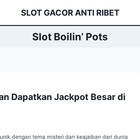
SLOT GACOR ANTI RIBET
Slot Boilin’ Pots
dan Dapatkan Jackpot Besar di
e unik dengan tema misteri dan keajaiban dari dunia