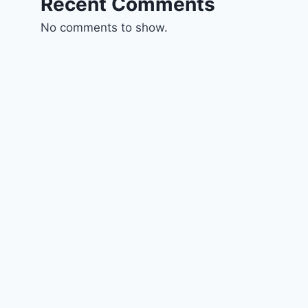
Recent Comments
No comments to show.