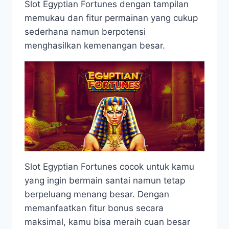
Slot Egyptian Fortunes dengan tampilan
memukau dan fitur permainan yang cukup
sederhana namun berpotensi
menghasilkan kemenangan besar.
Slot Egyptian Fortunes cocok untuk kamu
yang ingin bermain santai namun tetap
berpeluang menang besar. Dengan
memanfaatkan fitur bonus secara
maksimal, kamu bisa meraih cuan besar