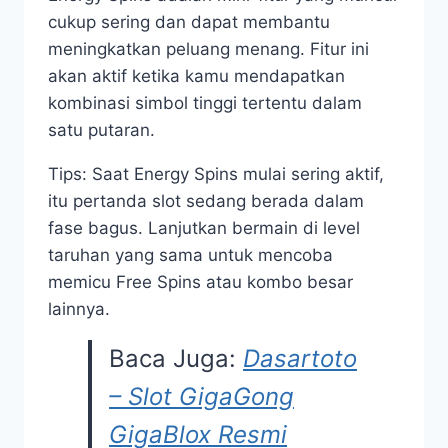
cukup sering dan dapat membantu
meningkatkan peluang menang. Fitur ini
akan aktif ketika kamu mendapatkan
kombinasi simbol tinggi tertentu dalam
satu putaran.
Tips: Saat Energy Spins mulai sering aktif,
itu pertanda slot sedang berada dalam
fase bagus. Lanjutkan bermain di level
taruhan yang sama untuk mencoba
memicu Free Spins atau kombo besar
lainnya.
Baca Juga:
Dasartoto
– Slot GigaGong
GigaBlox Resmi