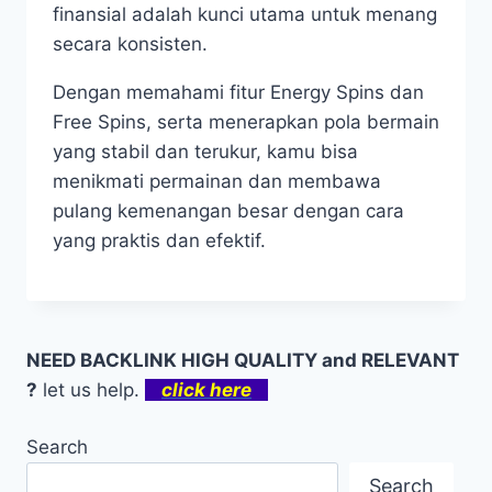
finansial adalah kunci utama untuk menang
secara konsisten.
Dengan memahami fitur Energy Spins dan
Free Spins, serta menerapkan pola bermain
yang stabil dan terukur, kamu bisa
menikmati permainan dan membawa
pulang kemenangan besar dengan cara
yang praktis dan efektif.
NEED BACKLINK HIGH QUALITY and RELEVANT
?
let us help.
click here
Search
Search