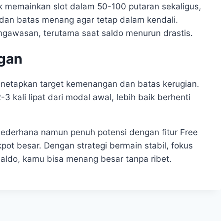
k memainkan slot dalam 50-100 putaran sekaligus,
dan batas menang agar tetap dalam kendali.
ngawasan, terutama saat saldo menurun drastis.
gan
enetapkan target kemenangan dan batas kerugian.
kali lipat dari modal awal, lebih baik berhenti
ederhana namun penuh potensi dengan fitur Free
pot besar. Dengan strategi bermain stabil, fokus
aldo, kamu bisa menang besar tanpa ribet.