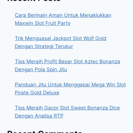
Cara Bermain Aman Untuk Menaklukkan
Maxwin Slot Fruit Party
Trik Menguasai Jackpot Slot Wolf Gold
Dengan Strategi Terukur
Tips Meraih Profit Besar Slot Aztec Bonanza
Dengan Pola Spin Jitu
Panduan Jitu Untuk Menggapai Mega Win Slot
Pirate Gold Deluxe
Tips Meraih Gacor Slot Sweet Bonanza Dice
Dengan Analisa RTP