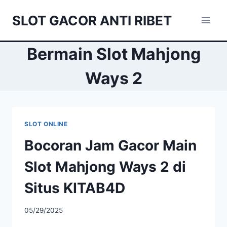
Skip
SLOT GACOR ANTI RIBET
to
content
Bermain Slot Mahjong
Ways 2
SLOT ONLINE
Bocoran Jam Gacor Main
Slot Mahjong Ways 2 di
Situs KITAB4D
05/29/2025