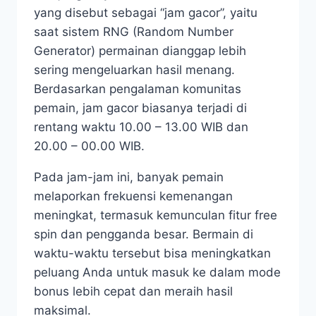
yang disebut sebagai “jam gacor”, yaitu
saat sistem RNG (Random Number
Generator) permainan dianggap lebih
sering mengeluarkan hasil menang.
Berdasarkan pengalaman komunitas
pemain, jam gacor biasanya terjadi di
rentang waktu 10.00 – 13.00 WIB dan
20.00 – 00.00 WIB.
Pada jam-jam ini, banyak pemain
melaporkan frekuensi kemenangan
meningkat, termasuk kemunculan fitur free
spin dan pengganda besar. Bermain di
waktu-waktu tersebut bisa meningkatkan
peluang Anda untuk masuk ke dalam mode
bonus lebih cepat dan meraih hasil
maksimal.