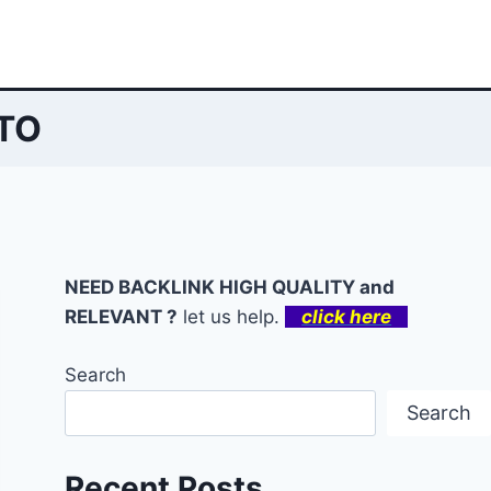
OTO
NEED BACKLINK HIGH QUALITY and
RELEVANT ?
let us help.
click here
Search
Search
Recent Posts