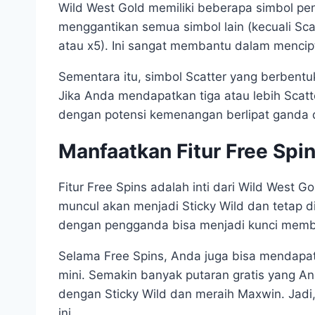
Wild West Gold memiliki beberapa simbol pen
menggantikan semua simbol lain (kecuali Sca
atau x5). Ini sangat membantu dalam menci
Sementara itu, simbol Scatter yang berbentuk
Jika Anda mendapatkan tiga atau lebih Scat
dengan potensi kemenangan berlipat ganda di
Manfaatkan Fitur Free Sp
Fitur Free Spins adalah inti dari Wild West Gol
muncul akan menjadi Sticky Wild dan tetap di
dengan pengganda bisa menjadi kunci memb
Selama Free Spins, Anda juga bisa mendapat
mini. Semakin banyak putaran gratis yang A
dengan Sticky Wild dan meraih Maxwin. Jadi
ini.