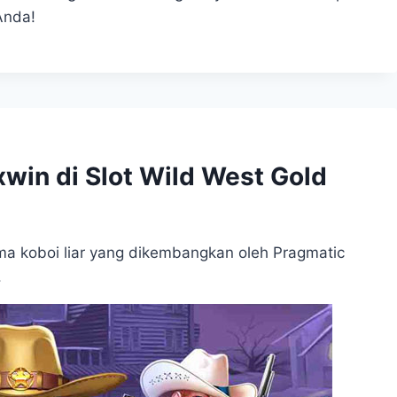
 Anda!
in di Slot Wild West Gold
ma koboi liar yang dikembangkan oleh Pragmatic
.