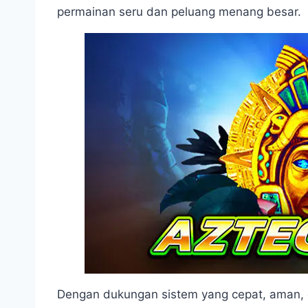
permainan seru dan peluang menang besar.
Dengan dukungan sistem yang cepat, aman, 