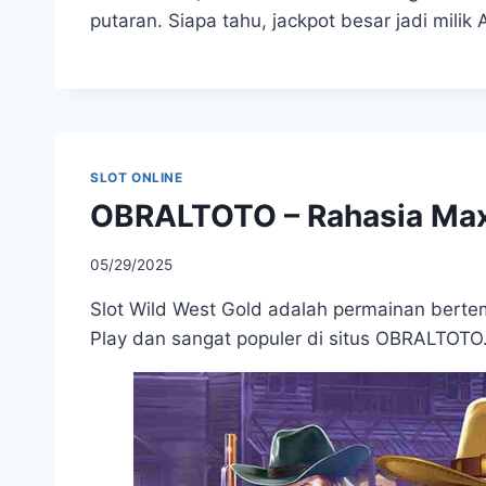
putaran. Siapa tahu, jackpot besar jadi milik
SLOT ONLINE
OBRALTOTO – Rahasia Maxw
05/29/2025
Slot Wild West Gold adalah permainan berte
Play dan sangat populer di situs OBRALTOTO