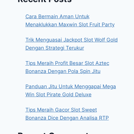
Cara Bermain Aman Untuk
Menaklukkan Maxwin Slot Fruit Party
Trik Menguasai Jackpot Slot Wolf Gold
Dengan Strategi Terukur
Tips Meraih Profit Besar Slot Aztec
Bonanza Dengan Pola Spin Jitu
Panduan Jitu Untuk Menggapai Mega
Win Slot Pirate Gold Deluxe
Tips Meraih Gacor Slot Sweet
Bonanza Dice Dengan Analisa RTP